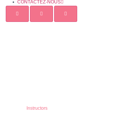
CONTACTEZ-NOUS
Instructors
Lorem ipsum dolo sit amet consectetur eiusmod tempor
incididunt ut labore et dolore magna aliqua. Ut enim adm
im veniam nostrud ullamco.
Home
Instructors